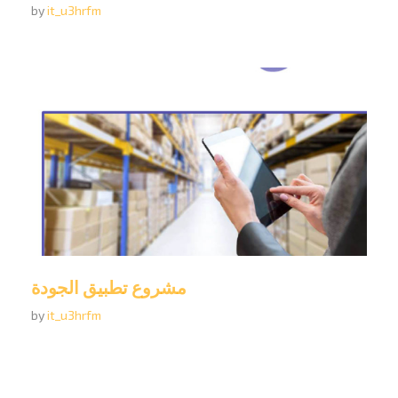
by
it_u3hrfm
مشروع تطبيق الجودة
by
it_u3hrfm