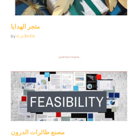
متجر الهدايا
by
it_u3hrfm
مصنع طائرات الدرون