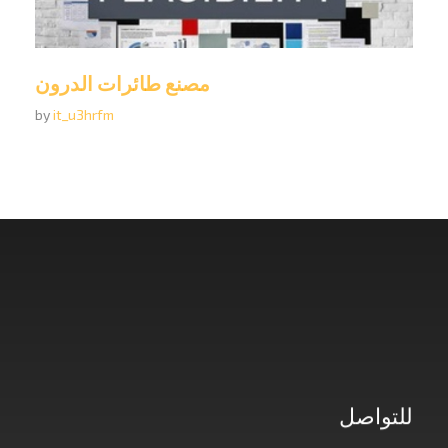
مصنع طائرات الدرون
by
it_u3hrfm
للتواصل