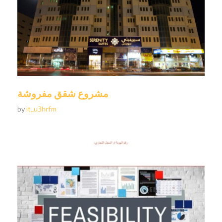
مشروع شقق مفروشة
by
it_u3hrfm