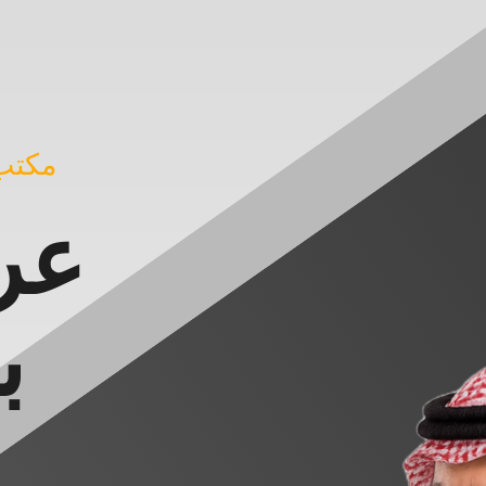
مكتب
عر
ب