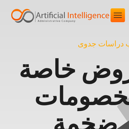
 دراسات جدوى
وض خاصة
خصومات
ضخمة