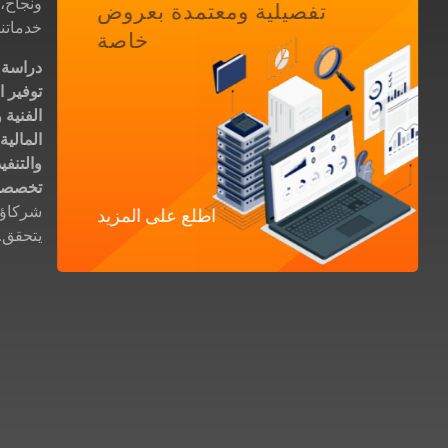
ونجاح،
تفصيلية ومعتمدة بعروض
خدماتنا
خاصة
دراسة 
توفير ا
الفنية و
المالية
و
والتنفيذ
تخصصي
شركاؤك
اطلع على المزيد
يتحقق.