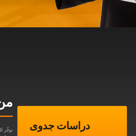
من 
دراسات جدوى
نوفّر ل